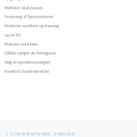
Markiser skal passes
Svejsning af fjernvarmerør
Moderne sundhed og træning
Lej en bil
Plakater med biler
Sådan vælger du firmagaver
Valg af ejendomsmægler
Komfort i badeværelset
Indlæg navigation
Forrige indlæg
STØJDÆMPENDE VINDUER