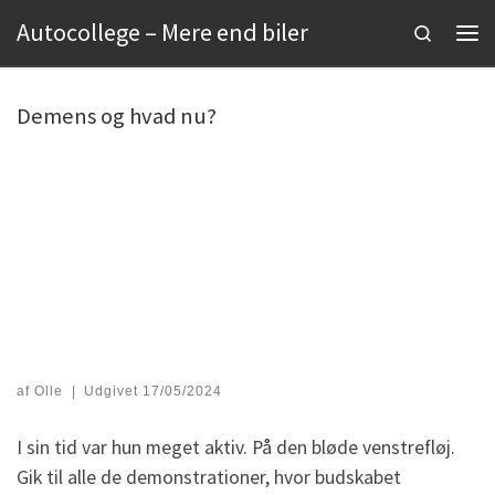
Autocollege – Mere end biler
Fortsæt til indhold
Search
Men
Demens og hvad nu?
af
Olle
|
Udgivet
17/05/2024
I sin tid var hun meget aktiv. På den bløde venstrefløj.
Gik til alle de demonstrationer, hvor budskabet