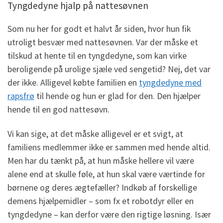
Tyngdedyne hjalp på nattesøvnen
Som nu her for godt et halvt år siden, hvor hun fik
utroligt besvær med nattesøvnen. Var der måske et
tilskud at hente til en tyngdedyne, som kan virke
beroligende på urolige sjæle ved sengetid? Nej, det var
der ikke. Alligevel købte familien en
tyngdedyne med
rapsfrø
til hende og hun er glad for den. Den hjælper
hende til en god nattesøvn.
Vi kan sige, at det måske alligevel er et svigt, at
familiens medlemmer ikke er sammen med hende altid.
Men har du tænkt på, at hun måske hellere vil være
alene end at skulle føle, at hun skal være værtinde for
børnene og deres ægtefæller? Indkøb af forskellige
demens hjælpemidler – som fx et robotdyr eller en
tyngdedyne – kan derfor være den rigtige løsning. Især