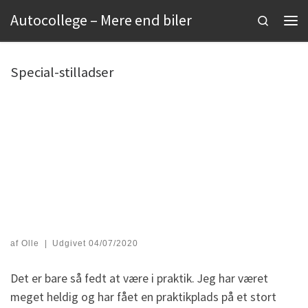
Autocollege – Mere end biler
Fortsæt til indhold
Search
Men
Special-stilladser
af
Olle
|
Udgivet
04/07/2020
Det er bare så fedt at være i praktik. Jeg har været
meget heldig og har fået en praktikplads på et stort