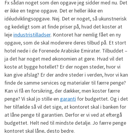
Fx sådan noget som den opgave jeg sidder med nu. Det
er ikke en tegne opgave. Det er heller ikke en
idéudviklingsopgave. Nej. Det er noget, så ukunstnerisk
og kedeligt som at finde priser på, hvad det koster at
leje
industristilladser
. Kontoret har nemlig fået en ny
opgave, som de skal moderere deres tilbud på. Et stort
hotel nede i de Forenede Arabiske Emirater. Tilbuddet –
ja det har noget med økonomien at gøre. Hvad vil det
koste at bygge hotellet? Er der nogen steder, hvor vi
kan give afslag? Er der andre steder i verden, hvor vi kan
finde de samme services og materialer til færre penge?
Kan vi få en forsikring, der dækker, men koster færre
penge? Vi skal jo stille en
garanti
for budgettet. Og i det
her tilfælde så vil det sige, at kontoret skal i banken for
at låne penge til garantien. Derfor er vi ved at eftergå
budgettet. Helt ned til mindste detalje. Jo færre penge
kontoret skal låne, desto bedre.